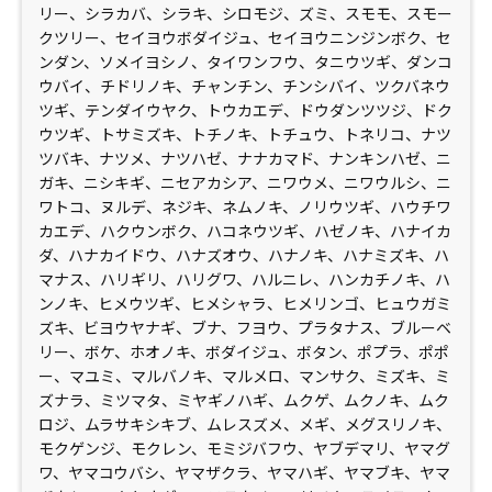
リー、シラカバ、シラキ、シロモジ、ズミ、スモモ、スモー
クツリー、セイヨウボダイジュ、セイヨウニンジンボク、セ
ンダン、ソメイヨシノ、タイワンフウ、タニウツギ、ダンコ
ウバイ、チドリノキ、チャンチン、チンシバイ、ツクバネウ
ツギ、テンダイウヤク、トウカエデ、ドウダンツツジ、ドク
ウツギ、トサミズキ、トチノキ、トチュウ、トネリコ、ナツ
ツバキ、ナツメ、ナツハゼ、ナナカマド、ナンキンハゼ、ニ
ガキ、ニシキギ、ニセアカシア、ニワウメ、ニワウルシ、ニ
ワトコ、ヌルデ、ネジキ、ネムノキ、ノリウツギ、ハウチワ
カエデ、ハクウンボク、ハコネウツギ、ハゼノキ、ハナイカ
ダ、ハナカイドウ、ハナズオウ、ハナノキ、ハナミズキ、ハ
マナス、ハリギリ、ハリグワ、ハルニレ、ハンカチノキ、ハ
ンノキ、ヒメウツギ、ヒメシャラ、ヒメリンゴ、ヒュウガミ
ズキ、ビヨウヤナギ、ブナ、フヨウ、プラタナス、ブルーベ
リー、ボケ、ホオノキ、ボダイジュ、ボタン、ポプラ、ポポ
ー、マユミ、マルバノキ、マルメロ、マンサク、ミズキ、ミ
ズナラ、ミツマタ、ミヤギノハギ、ムクゲ、ムクノキ、ムク
ロジ、ムラサキシキブ、ムレスズメ、メギ、メグスリノキ、
モクゲンジ、モクレン、モミジバフウ、ヤブデマリ、ヤマグ
ワ、ヤマコウバシ、ヤマザクラ、ヤマハギ、ヤマブキ、ヤマ