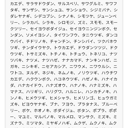
カエデ、サラサドウダン、サルスベリ、サワグルミ、サワフ
タギ、サンザシ、サンシュユ、サンショウ、シジミバナ、シ
ダレヤナギ、シデコブシ、シナノキ、シモツケ、ジューンベ
リー、シラカバ、シラキ、シロモジ、ズミ、スモモ、スモー
クツリー、セイヨウボダイジュ、セイヨウニンジンボク、セ
ンダン、ソメイヨシノ、タイワンフウ、タニウツギ、ダンコ
ウバイ、チドリノキ、チャンチン、チンシバイ、ツクバネウ
ツギ、テンダイウヤク、トウカエデ、ドウダンツツジ、ドク
ウツギ、トサミズキ、トチノキ、トチュウ、トネリコ、ナツ
ツバキ、ナツメ、ナツハゼ、ナナカマド、ナンキンハゼ、ニ
ガキ、ニシキギ、ニセアカシア、ニワウメ、ニワウルシ、ニ
ワトコ、ヌルデ、ネジキ、ネムノキ、ノリウツギ、ハウチワ
カエデ、ハクウンボク、ハコネウツギ、ハゼノキ、ハナイカ
ダ、ハナカイドウ、ハナズオウ、ハナノキ、ハナミズキ、ハ
マナス、ハリギリ、ハリグワ、ハルニレ、ハンカチノキ、ハ
ンノキ、ヒメウツギ、ヒメシャラ、ヒメリンゴ、ヒュウガミ
ズキ、ビヨウヤナギ、ブナ、フヨウ、プラタナス、ブルーベ
リー、ボケ、ホオノキ、ボダイジュ、ボタン、ポプラ、ポポ
ー、マユミ、マルバノキ、マルメロ、マンサク、ミズキ、ミ
ズナラ、ミツマタ、ミヤギノハギ、ムクゲ、ムクノキ、ムク