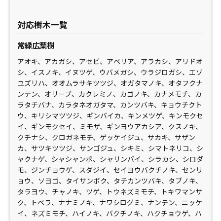
対応樹木一覧
常緑広葉樹
アオキ、アカガシ、アセビ、アベリア、アラカシ、アリドオ
シ、イスノキ、イヌツゲ、ウバメガシ、ウラジロガシ、エゾ
ユズリハ、オオムラサキツツジ、オガタマノキ、オタフクナ
ンテン、オリーブ、カクレミノ、カゴノキ、カナメモチ、カ
ラタチバナ、カラタネオガタマ、カンツバキ、キョウチクト
ウ、キリシマツツジ、ギンバイカ、キンメツゲ、キンモクセ
イ、ギンモクセイ、ミモザ、ギンヨウアカシア、クスノキ、
クチナシ、クロガネモチ、ゲッケイジュ、サカキ、サザン
カ、サツキツツジ、サンゴジュ、シキミ、シマトネリコ、シ
ャクナゲ、シャシャンポ、シャリンバイ、シラカシ、シロダ
モ、ジンチョウゲ、スダジイ、セイヨウバクチノキ、センリ
ョウ、ソヨゴ、タイサンボク、タチカンツバキ、タブノキ、
タラヨウ、チャノキ、ツゲ、トウネズミモチ、トキワマンサ
ク、トベラ、ナナミノキ、ナワシログミ、ナンテン、ニッケ
イ、ネズミモチ、ハイノキ、バクチノキ、ハクチョウゲ、ハ