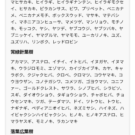
マヒサカキ、ヒイラギ、ヒイラギナンテン、ヒイラギモクセ
イ、ヒサカキ、ピラカンサス、ビワ、プリペット、ベニカナ
メ、ベニカナメモチ、ボックスウッド、マサキ、マテバシ
イ、マホニアコンヒューサ、マメツゲ、マンリョウ、モチノ
キ、モッコク、ヤシ、ヤツデ、ヤブコウジ、ヤブツバキ、ヤ
ブニッケイ、ヤマグルマ、ヤマモモ、ユーカリノキ、ユズ、
ユズリハ、リンボク、レッドロビン
常緑針葉樹
アカマツ、アスナロ、イチイ、イトヒバ、イヌガヤ、イヌマ
キ、ウラジロモミ、エゾマツ、カイヅカイブキ、カヤ、キャ
ラボク、クジャクヒバ、クロベ、クロマツ、コウヤマキ、コ
ウヨウザン、コノテガシワ、コメツガ、ゴヨウマツ、コニフ
ァー、ゴールドクレスト、サワラ、シノブヒバ、シラビソ、
スギ、ダイオウショウ、タギョウショウ、チャボヒバ、チョ
ウセンマキ、ツガ、テーダマツ、ドイ、ツトウヒ、トウヒ、
ナギナギ、ペディアニオイヒバ、ネズミサシ、ハイネズ、ハ
イビャクシンハイビャクシン、ヒノキ、ヒノキアスナロ、ヒ
マラヤスギ、モミノキ、ラカンマキ
落葉広葉樹