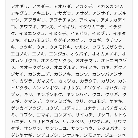
アオギリ、アオダモ、アオハダ、アカシデ、アカメガシワ、
アキグミ、アキニレ、アサガラ、アサダ、アジサイ、アズキ
ナシ、アブラギリ、アブラチャン、アベマキ、アメリカデイ
ゴ、アワブキ、アンズ、イイギリ、イタヤカエデ、イチジ
ク、イヌエンジュ、イヌシデ、イヌビワ、イヌブナ、イボタ
ノキ、イロハモミジ、ウグイスカグラ、ウコギ、ウチワノ
キ、ウツギ、ウメ、ウメモドキ、ウルシ、ウワミズザクラ、
エゴノキ、エノキ、エンジュ、オウバイ、オオカメノキ、オ
オカンザクラ、オオシマザクラ、オオデマリ、オトコヨウゾ
メ、オオモクゲンジ、オニグルミ、カイノキ、カキ、ガクア
ジサイ、カジカエデ、カジノキ、カシワ、カシワバアジサ
イ、カツラ、ガマズミ、カマツカ、カラタチ、カリン、カン
ヒザクラ、カンレンボク、キササゲ、キソケイ、キハダ、キ
ブシ、キリ、キンギンボク、キンシバイ、クコ、クサギ、ク
ヌギ、クマシデ、クマノミズキ、クリ、クロモジ、ケヤキ、
ゲンカイツツジ、コウゾ、コデマリ、コナラ、コバノガマズ
ミ、コブシ、ゴマギ、ゴンズイ、サイカチ、ザクロ、サトウ
カエデ、サラサドウダン、サルスベリ、サワグルミ、サワフ
タギ、サンザシ、サンシュユ、サンショウ、シジミバナ、シ
ダレヤナギ、シデコブシ、シナノキ、シモツケ、ジューンベ