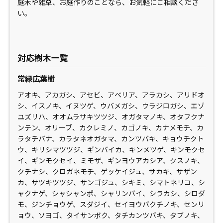
庭木や雑草、お庭作りのことなら、お気軽にご相談くださ
い。
対応樹木一覧
常緑広葉樹
アオキ、アカガシ、アセビ、アベリア、アラカシ、アリドオ
シ、イスノキ、イヌツゲ、ウバメガシ、ウラジロガシ、エゾ
ユズリハ、オオムラサキツツジ、オガタマノキ、オタフクナ
ンテン、オリーブ、カクレミノ、カゴノキ、カナメモチ、カ
ラタチバナ、カラタネオガタマ、カンツバキ、キョウチクト
ウ、キリシマツツジ、ギンバイカ、キンメツゲ、キンモクセ
イ、ギンモクセイ、ミモザ、ギンヨウアカシア、クスノキ、
クチナシ、クロガネモチ、ゲッケイジュ、サカキ、サザン
カ、サツキツツジ、サンゴジュ、シキミ、シマトネリコ、シ
ャクナゲ、シャシャンポ、シャリンバイ、シラカシ、シロダ
モ、ジンチョウゲ、スダジイ、セイヨウバクチノキ、センリ
ョウ、ソヨゴ、タイサンボク、タチカンツバキ、タブノキ、